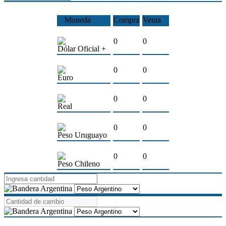
Moneda
Compra
Venta
0
0
Dólar Oficial +
0
0
Euro
0
0
Real
0
0
Peso Uruguayo
0
0
Peso Chileno