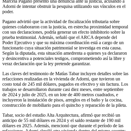
Marcela Pagano presentó una denuncia ante la justicia, acusando a
Adorni de intentar obstruir la pesquisa utilizando sus vínculos en el
poder.
Pagano advirtió que la actividad de fiscalización tributaria sobre
quienes colaboraron con la justicia, en estrecha proximidad temporal
con sus declaraciones, podría generar un efecto inhibitorio sobre la
prueba testimonial. Además, señaló que el ARCA depende del
Poder Ejecutivo y que su máxima coordinación está a cargo de un
funcionario cuya situación patrimonial se investiga en esta causa.
Según la diputada, esta situación amedrenta a quienes ya declararon
y desincentiva a potenciales testigos, comprometiendo así la libre y
veraz declaración que la ley pretende garantizar.
Las claves del testimonio de Matías Tabar incluyen detalles sobre las
refacciones realizadas en la vivienda de Adorni, que tuvieron un
costo total de 245 mil dólares, pagados en efectivo y sin factura. Los
trabajos se desarrollaron durante casi diez meses, entre septiembre
de 2024 y julio de 2025, en un lote de 400 metros cuadrados, e
incluyeron la instalación de pisos, arreglos en el baño y la cocina,
construcción de mobiliario para el quincho y reparación de la pileta.
Tabar, socio del estudio Alta Arquitectura, afirmó que recibió un
anticipo de 55 mil dólares en 2024 y el saldo restante de 190 mil
dólares en 2025. Además, mencionó que durante el período de las
refacciones, Adorni alquiló otra vivienda dentro del mismo country,