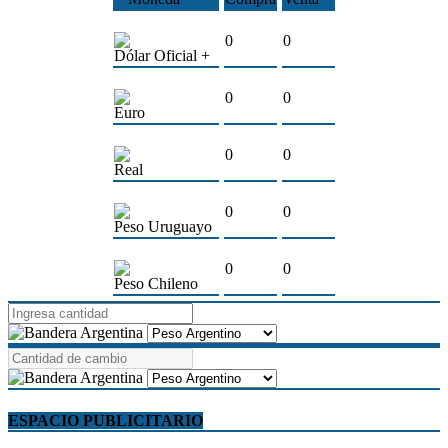
0
0
Dólar Oficial +
0
0
Euro
0
0
Real
0
0
Peso Uruguayo
0
0
Peso Chileno
ESPACIO PUBLICITARIO