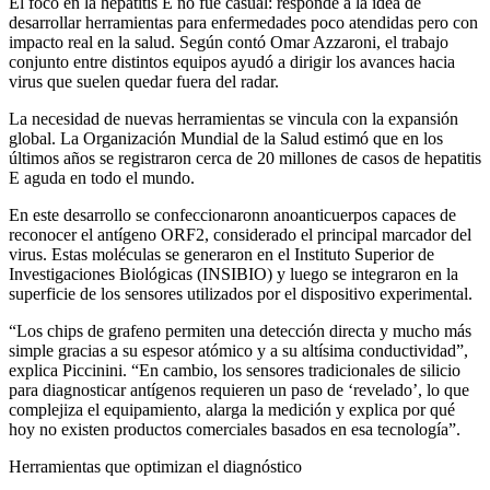
El foco en la hepatitis E no fue casual: responde a la idea de
desarrollar herramientas para enfermedades poco atendidas pero con
impacto real en la salud. Según contó Omar Azzaroni, el trabajo
conjunto entre distintos equipos ayudó a dirigir los avances hacia
virus que suelen quedar fuera del radar.
La necesidad de nuevas herramientas se vincula con la expansión
global. La Organización Mundial de la Salud estimó que en los
últimos años se registraron cerca de 20 millones de casos de hepatitis
E aguda en todo el mundo.
En este desarrollo se confeccionaronn anoanticuerpos capaces de
reconocer el antígeno ORF2, considerado el principal marcador del
virus. Estas moléculas se generaron en el Instituto Superior de
Investigaciones Biológicas (INSIBIO) y luego se integraron en la
superficie de los sensores utilizados por el dispositivo experimental.
“Los chips de grafeno permiten una detección directa y mucho más
simple gracias a su espesor atómico y a su altísima conductividad”,
explica Piccinini. “En cambio, los sensores tradicionales de silicio
para diagnosticar antígenos requieren un paso de ‘revelado’, lo que
complejiza el equipamiento, alarga la medición y explica por qué
hoy no existen productos comerciales basados en esa tecnología”.
Herramientas que optimizan el diagnóstico