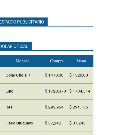
ESPACIO PUBLICITARIO
DOLAR OFICIAL
Moneda
Compra
Venta
Dólar Oficial +
$ 1470,00
$ 1520,00
Euro
$ 1720,373
$ 1734,514
Real
$ 293,964
$ 294,135
Peso Uruguayo
$ 37,242
$ 37,243