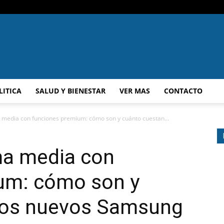
A.F.N
LITICA
SALUD Y BIENESTAR
VER MAS
CONTACTO
 media con funciones premium: cómo son y cuánto cuestan...
ma media con
um: cómo son y
los nuevos Samsung