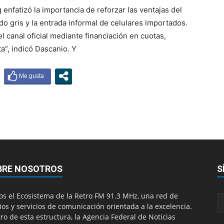
nfatizó la importancia de reforzar las ventajas del
ado gris y la entrada informal de celulares importados.
el canal oficial mediante financiación en cuotas,
”, indicó Dascanio. Y
BRE NOSOTROS
S
s el Ecosistema de la Retro FM 91.3 MHz, una red de
os y servicios de comunicación orientada a la excelencia.
ro de esta estructura, la Agencia Federal de Noticias