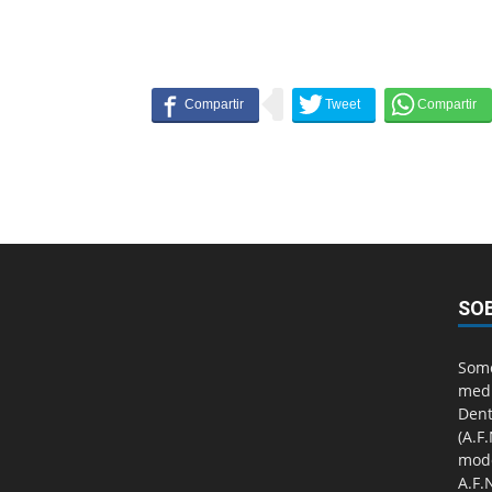
SO
Somo
medi
Dent
(A.F
mod
A.F.