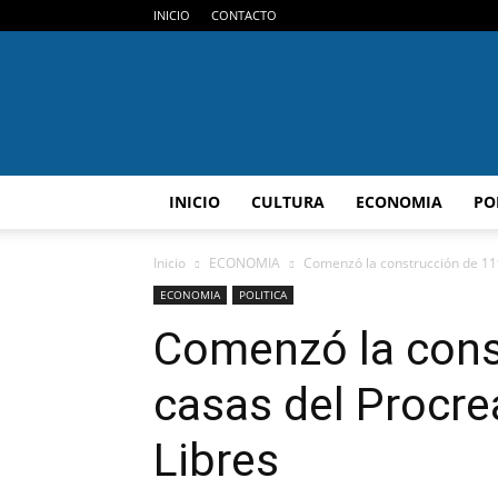
INICIO
CONTACTO
INICIO
CULTURA
ECONOMIA
PO
Inicio
ECONOMIA
Comenzó la construcción de 119
ECONOMIA
POLITICA
Comenzó la cons
casas del Procre
Libres