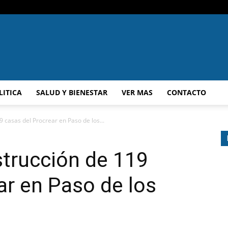
A.F.N
LITICA
SALUD Y BIENESTAR
VER MAS
CONTACTO
 casas del Procrear en Paso de los...
trucción de 119
ar en Paso de los