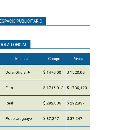
ESPACIO PUBLICITARIO
DOLAR OFICIAL
Moneda
Compra
Venta
Dólar Oficial +
$ 1470,00
$ 1520,00
Euro
$ 1716,013
$ 1730,123
Real
$ 292,836
$ 292,837
Peso Uruguayo
$ 37,247
$ 37,247