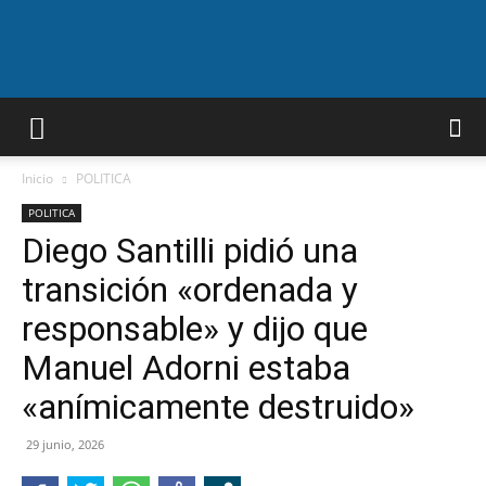
A.F.N
Inicio
POLITICA
POLITICA
Diego Santilli pidió una
transición «ordenada y
responsable» y dijo que
Manuel Adorni estaba
«anímicamente destruido»
29 junio, 2026