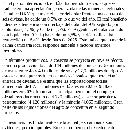
En el plano internacional, el dólar ha perdido fuerza, lo que se
traduce en una apreciación generalizada de las monedas regionales.
El índice DXY, que mide el valor del dólar frente a una canasta de
seis divisas, ha caído un 0,5% en lo que va del año. El real brasileño
lidera esta tendencia con una baja del dólar del 9%, seguido por
Colombia (-4,1%) y Chile (-1,7%). En Argentina, el dólar contado
con liquidación (CCL) ha caído un 3,5% y el dólar oficial ha
retrocedido un 6,4% desde fines de 2025. Esto indica que parte de la
calma cambiaria local responde también a factores externos
favorables.
En términos productivos, la cosecha se proyecta en niveles récord,
con una producción total de 144 millones de toneladas: 67 millones
de maíz, entre 48 y 49 millones de soja y 27,9 millones de trigo. A
esto se suman precios internacionales elevados, que potencian la
entrada de divisas. Se estima que las exportaciones totales
aumentarán de 87.111 millones de dólares en 2025 a 98.826
millones en 2026, impulsadas principalmente por el complejo
oleaginoso (incremento de 4.729 millones), el sector petrolero-
petroquímico (4.120 millones) y la minería (4.065 millones). Gran
parte de las liquidaciones del agro se concentra en el segundo
trimestre.
En resumen, los fundamentos de la actual pax cambiaria son
evidentes, pero temporales. En este momento, el excedente de