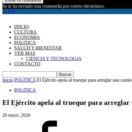
Se te ha enviado una contraseña por correo electrónico.
A.F.N
INICIO
CULTURA
ECONOMIA
POLITICA
SALUD Y BIENESTAR
VER MAS
CIENCIA Y TECNOLOGIA
CONTACTO
Inicio
POLITICA
El Ejército apela al trueque para arreglar una cam
POLITICA
El Ejército apela al trueque para arregla
20 mayo, 2026