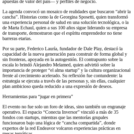
apuestas de valor del país— y perfiles de negocio.
La agenda convocó un mosaico de realidades que buscaron “abrir la
cancha”. Historias como la de Georgina Sposetti, quien transformó
una experiencia personal de salud en una solución tecnológica, o la
de Marta Echaul, quien a sus 100 años sigue liderando su empresa
de transporte, demostraron que el espíritu emprendedor no tiene
barreras etarias.
Por su parte, Federico Lauría, fundador de Dale Play, destacó la
capacidad de la nueva generación para construir de forma global y
sin fronteras, apoyada en la autogestión. El contrapunto sobre la
escala lo brindó Alejandro Melamed, quien advirtió sobre la
importancia de proteger “el alma startup” y la cultura organizacional
frente al crecimiento acelerado. Su reflexión fue contundente: la
estrategia se ejecuta a través de las personas y, sin ellas, cualquier
plan ambicioso queda reducido a una expresión de deseos.
Herramientas para “jugar en primera”
El evento no fue solo un foro de ideas, sino también un engranaje
operativo. El espacio “Conecta Inversor” vinculó a más de 35
fondos con startups, mientras que las mentorías grupales
funcionaron bajo una lógica de “cancha compartida”, donde
expertos de la red Endeavor volcaron experiencias prácticas en
mesas temáticas.