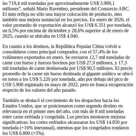
las 719,4 mil toneladas por aproximadamente US$ 3.989,1
millones”, señaló Mario Ravettino, presidente del Consorcio ABC.
El dato refleja no sólo una mayor colocación de producto, sino
también una mejora sustancial en los precios. En enero de 2026, el
valor promedio de exportación alcanzó los US$ 6.351 por tonelada,
un 6,5% por encima de diciembre y 28,6% superior al de enero de
2025, cuando se ubicaba en US$ 4.940.
En cuanto a los destinos, la República Popular China volvió a
consolidarse como principal comprador, con el 57,4% de los
volúmenes exportados en enero. Se enviaron 12,7 mil toneladas de
carne con hueso y huesos bovinos por US$ 27,9 millones, y 17,3
mil toneladas de carne deshuesada por US$ 90,5 millones. El precio
promedio de la carne sin hueso destinada al gigante asiático se ubicó
en torno a los US$ 5.220 por tonelada, aún por debajo del pico de
US$ 5.900 registrado en mayo de 2022, pero en franca recuperación
respecto de los valores del año pasado.
También se destacó el crecimiento de los despachos hacia los
Estados Unidos, que se posicionaron como segundo destino en
relevancia en el primer mes del año, con más de 8 mil toneladas
entre carne enfriada y congelada. Los precios mostraron mejoras
significativas: los cortes enfriados alcanzaron los US$ 14.850 por
tonelada (+16% interanual), mientras que los congelados rondaron
los US$ 6.800 (+5%).