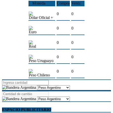
Moneda
Compra
Venta
0
0
Dólar Oficial +
0
0
Euro
0
0
Real
0
0
Peso Uruguayo
0
0
Peso Chileno
ESPACIO PUBLICITARIO