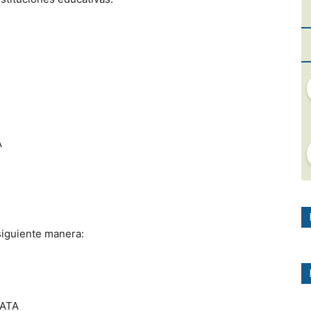
A
siguiente manera:
GATA