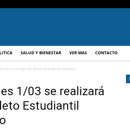
A.F.N
LITICA
SALUD Y BIENESTAR
VER MAS
CONTACTO
izará la entrega del Boleto Estudiantil Gratuito...
les 1/03 se realizará
leto Estudiantil
zo