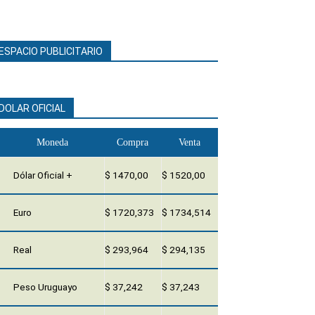
ESPACIO PUBLICITARIO
DOLAR OFICIAL
Moneda
Compra
Venta
Dólar Oficial +
$ 1470,00
$ 1520,00
Euro
$ 1720,373
$ 1734,514
Real
$ 293,964
$ 294,135
Peso Uruguayo
$ 37,242
$ 37,243