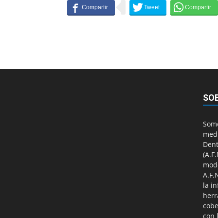
SO
Somo
medi
Dent
(A.F
mod
A.F.
la i
herr
cobe
con 