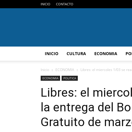
INICIO
CONTACTO
INICIO
CULTURA
ECONOMIA
PO
Inicio
ECONOMIA
Libres: el miercoles 1/03 se real
ECONOMIA
POLITICA
Libres: el mierco
la entrega del Bo
Gratuito de mar