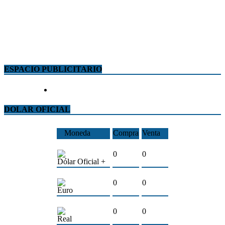
ESPACIO PUBLICITARIO
DOLAR OFICIAL
Moneda
Compra
Venta
0
0
Dólar Oficial +
0
0
Euro
0
0
Real