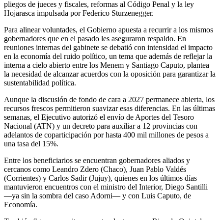
pliegos de jueces y fiscales, reformas al Código Penal y la ley
Hojarasca impulsada por Federico Sturzenegger.
Para alinear voluntades, el Gobierno apuesta a recurrir a los mismos
gobernadores que en el pasado les aseguraron respaldo. En
reuniones internas del gabinete se debatió con intensidad el impacto
en la economía del ruido político, un tema que además de reflejar la
interna a cielo abierto entre los Menem y Santiago Caputo, plantea
la necesidad de alcanzar acuerdos con la oposición para garantizar la
sustentabilidad política.
Aunque la discusión de fondo de cara a 2027 permanece abierta, los
recursos frescos permitieron suavizar esas diferencias. En las últimas
semanas, el Ejecutivo autorizó el envío de Aportes del Tesoro
Nacional (ATN) y un decreto para auxiliar a 12 provincias con
adelantos de coparticipación por hasta 400 mil millones de pesos a
una tasa del 15%.
Entre los beneficiarios se encuentran gobernadores aliados y
cercanos como Leandro Zdero (Chaco), Juan Pablo Valdés
(Corrientes) y Carlos Sadir (Jujuy), quienes en los últimos días
mantuvieron encuentros con el ministro del Interior, Diego Santilli
—ya sin la sombra del caso Adorni— y con Luis Caputo, de
Economía.