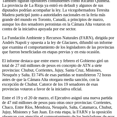
También figuran opositores contundentes como Ricardo Quintela.
La provincia de La Rioja ya entró en default y algunos de sus
diputados podrían acompañar la ley. La vicegobernadora Teresita
Madera participó junto a autoridades nacionales en la feria más
grande del mundo en Toronto, Canadá, a principios de marzo,
aunque los dos senadores peronistas en la Cámara Alta votaron en
contra de la iniciativa apoyada por ese sector.
La Fundación Ambiente y Recursos Naturales (FARN), dirigida por
Andrés Napoli y opuesta a la ley de Glaciares, difundió un informe
que examina el comportamiento de los legisladores de las provincias
que fueron beneficiadas en etapas previas y en esta ocasión.
El informe destaca que entre enero y febrero el Gobierno giró un
total de 27 mil millones de pesos en concepto de ATN a siete
provincias: Chubut, Corrientes, Jujuy, Santa Cruz, Misiones,
Neuquén y Salta. El 74% de esas partidas se transfirieron 72 horas
antes de que la Cámara Alta otorgara media sanción, con la
excepción de Chubut. Catorce de los 19 senadores de esas
provincias votaron a favor de la iniciativa oficial.
Entre el 19 y el 20 de marzo, el Ejecutivo asignó una nueva partida
de 47 mil millones de pesos para otras once provincias: Corrientes,
Chaco, Entre Ríos, Mendoza, Neuquén, Salta, Catamarca, Chubut,
Jujuy, Misiones y San Juan. En esta etapa, la FARN y la oposición
observan con atención el comportamiento de los legisladores de esos