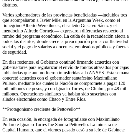
distritos.
Varios gobernadores de las provincias beneficiadas —incluidos tres
que acompañaron a Javier Milei en la Argentina Week, como el
rionegrino Alberto Weretilneck, el salteño Gustavo Sáenz y el
mendocino Alfredo Cornejo— expresaron diferencias respecto al
rumbo del programa económico. La caída de la recaudación afecta a
todos los distritos, donde crece la preocupación por la conflictividad
social y el pago de salarios a docentes, empleados públicos y fuerzas
de seguridad.
En días recientes, el Gobierno continuó firmando acuerdos con
gobernadores para regularizar el envío de fondos atrasados por cajas
jubilatorias que aún no fueron transferidas a la ANSES. Esta semana
concretó acuerdos con el gobernador santafesino Maximiliano
Pullaro, mediante los cuales la Nación se compromete a pagar 120
mil millones de pesos, y con Ignacio Torres, de Chubut, por 48 mil
millones. Operaciones similares ya habían sido suscriptas con
aliados electorales como Chaco y Entre Ríos.
**Protagonismo creciente de Pettovello**
En esta ocasión, la encargada de fotografiarse con Maximiliano
Pullaro e Ignacio Torres fue Sandra Pettovello. La ministra de
Capital Humano, que el viernes pasado cesó a su jefe de Gabinete