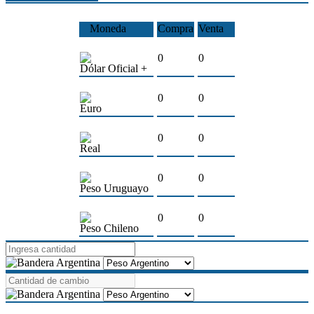
Moneda
Compra
Venta
0
0
Dólar Oficial +
0
0
Euro
0
0
Real
0
0
Peso Uruguayo
0
0
Peso Chileno