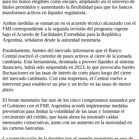
para los bonos elegibles como encajes, ampliando así el universo de
títulos permitidos y aumentando la flexibilidad para que los bancos
transformen activos en liquidez regulatoria.
Ambas medidas se enmarcan en el acuerdo técnico alcanzado con el
FMI correspondiente a la segunda revisión del programa vigente
bajo el Acuerdo de Facilidades Extendidas para la República
Argentina, señalaron desde la autoridad monetaria.
Paralelamente, fuentes del mercado informaron que el Banco
Central reactivó el corredor de pases activos al cierre de la jornada
cambiaria. Esta herramienta, destinada a proveer liquidez al sistema
financiero, había sido suspendida en 2023, lo que provocaba fuertes
fluctuaciones en las tasas de interés de corto plazo luego del cierre
del mercado cambiario. Con esta reapertura, el Central vuelve a
intervenir para establecer un piso y un techo en las tasas de menor
plazo.
El frente monetario fue uno de los cinco compromisos asumidos por
el Gobierno con el FMI. Argentina acordó implementar medidas
preventivas para limitar la volatilidad de las tasas y fomentar el
crecimiento del crédito, que hasta ahora ha mostrado caídas
mensuales consecutivas, junto con un aumento en la morosidad en
las carteras bancarias.
La normalización de la liquidez tras el apretón monetario es uno de